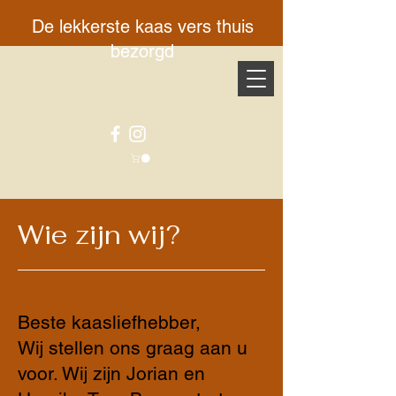
De lekkerste kaas vers thuis
bezorgd
Wie zijn wij?
Beste kaasliefhebber,
Wij stellen ons graag aan u
voor. Wij zijn Jorian en