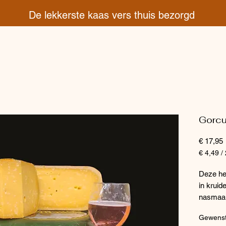
De lekkerste kaas vers thuis bezorgd
Gorcu
P
€ 17,95
€ 4,49
/
€ 4,49
per
Deze hee
250
in kruid
Gram
nasmaak 
borrel.
Gewenst