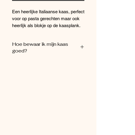
Een heerlijke Italiaanse kaas, perfect
voor op pasta gerechten maar ook
heerlijk als blokje op de kaasplank.
Hoe bewaar ik mijn kaas
goed?
U kunt de kaas het beste bewaren in
het bijgeleverde kaaspapier. U kunt
de kaas het beste in de fruit en
groentenla bewaren.
De kaas is dagvers gesneden.