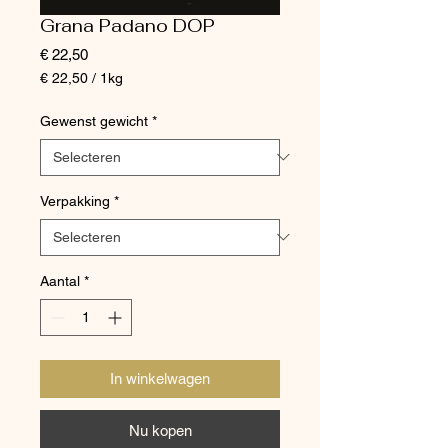
Grana Padano DOP
Prijs
€ 22,50
€ 22,50
/
1kg
€ 22,50
per
Gewenst gewicht
*
1
Kilogram
Verpakking
*
Aantal
*
In winkelwagen
Nu kopen